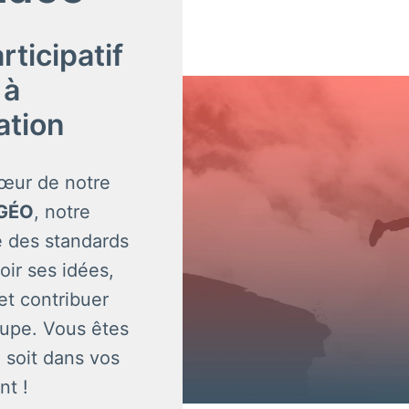
icipatif 
à 
vation
œur de notre 
GÉO
, notre 
 des standards 
ir ses idées, 
t contribuer 
upe. Vous êtes 
 soit dans vos 
t ! 